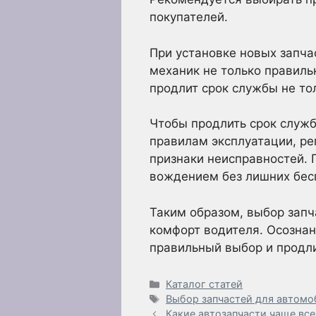
покупателей.
При установке новых запч
механик не только правиль
продлит срок службы не то
Чтобы продлить срок служб
правилам эксплуатации, ре
признаки неисправностей. 
вождением без лишних бес
Таким образом, выбор запч
комфорт водителя. Осознан
правильный выбор и продли
Рубрики
Каталог статей
Метки
Выбор запчастей для автом
Какие автозапчасти чаще все