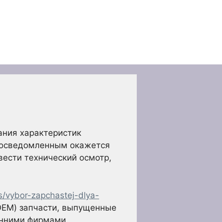
ания характеристик
е осведомленным окажется
вести технический осмотр,
rs/vybor-zapchastej-dlya-
(OEM) запчасти, выпущенные
онними фирмами.