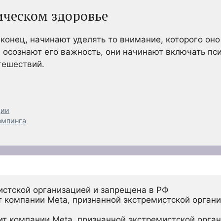
ическом здоровье
конец, начинают уделять то внимание, которого оно
й осознают его важность, они начинают включать пс
тешествий.
ции
емпинга
истской организацией и запрещена в РФ
 компании Meta, признанной экстремистской органи
ит компании Meta, признанной экстремистской орган