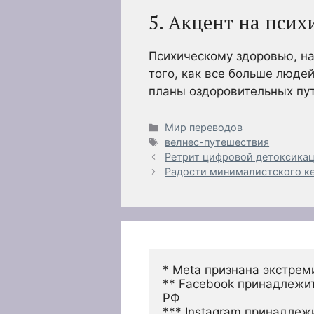
5. Акцент на псих
Психическому здоровью, на
того, как все больше люде
планы оздоровительных пу
Рубрики
Мир переводов
Метки
велнес-путешествия
Ретрит цифровой детоксика
Радости минималистского к
* Meta признана экстрем
** Facebook принадлежит
РФ
*** Instagram принадлеж