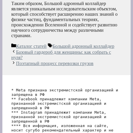
Таким образом, Большой адронный коллайдер
является уникальным исследовательским объектом,
который способствует расширению наших знаний о
физике частиц, фундаментальных теориях,
происхождении Вселенной и содействует развитию
научного сотрудничества между различными
странами.
Рубрики
Метки
Каталог статей
Большой адронный коллайдер
Базовый гардероб для женщины: как собрать с
нуля?
Поэтапный процесс перевозки грузов
* Meta признана экстремистской организацией и 
запрещена в РФ
** Facebook принадлежит компании Meta, 
признанной экстремистской организацией и 
запрещенной в РФ
*** Instagram принадлежит компании Meta, 
признанной экстремистской организацией и 
запрещенной в РФ 
**** Вся информация, изложенная на сайте, 
носит сугубо рекомендательный характер и не 