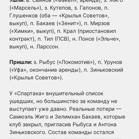
(«Марсель»), з. Кутепов, з. Гапонов, п.
Глушенков (оба — «Крылья Советов»,
выкуп), п. Бакаев («Зенит»), п. Мирзов
(«Химки», выкуп), п. Крал (приостановил
контракт), п. Тил (ПСВ), н. Понсе («Эльче»,
выкуп), н. Ларссон.
Пришли:
з. Рыбус («Локомотив»), п. Урунов
(«Уфа», окончание аренды), п. Зиньковский
(«Крылья Советов»).
У «Спартака» внушительный список
ушедших, но большинство за команду не
выступает уже давно. Реальные потери —
Самюэль Жиго и Зелимхан Бакаев, которые
клуб закрыл, пригласив Рыбуса и Антона
Зиньковского. Состав команды остался