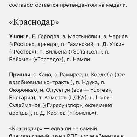
составом остается претендентом на медали.
«Краснодар»
Ушли:
в. Е. Городов, з. Мартынович, з. Чернов
(«Ростов», аренда), п. Газинский, п. Д. Уткин
(«Ростов»), п. Вильена («Эспаньол»), п.
Рейхмен («Торпедо»), п. Намли.
Пришли:
з. Кайо, з. Рамирес, н. Кордоба (все
возобновили контракты), п. Ндука, п.
Окоронкво, н. Олусегун (все — «Ботев»,
Болгария), п. Ахметов (ЦСКА), н. Шапи-
Сулейманов («Гиресунспор», окончание
аренды), н. Д. Карпов («Тюмень»).
«Краснодар» — едва ли не самый
благополучный гранд РПЛ после «Зенита» в