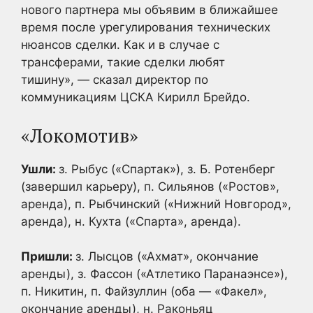
нового партнера мы объявим в ближайшее
время после урегулирования технических
нюансов сделки. Как и в случае с
трансферами, такие сделки любят
тишину», — сказал директор по
коммуникациям ЦСКА Кирилл Брейдо.
«Локомотив»
Ушли:
з. Рыбус («Спартак»), з. Б. Ротенберг
(завершил карьеру), п. Сильянов («Ростов»,
аренда), п. Рыбчинский («Нижний Новгород»,
аренда), н. Кухта («Спарта», аренда).
Пришли:
з. Лысцов («Ахмат», окончание
аренды), з. Фассон («Атлетико Паранаэнсе»),
п. Никитин, п. Файзуллин (оба — «Факел»,
окончание аренды), н. Раконьяц