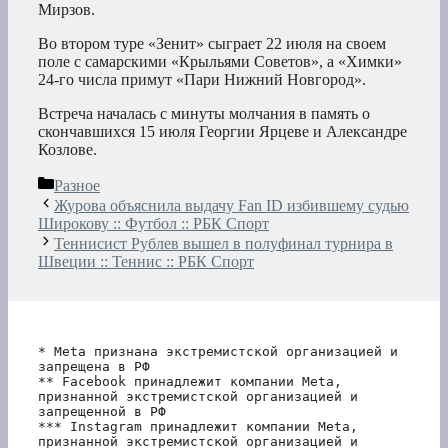
Мирзов.
Во втором туре «Зенит» сыграет 22 июля на своем
поле с самарскими «Крыльями Советов», а «Химки»
24-го числа примут «Пари Нижний Новгород».
Встреча началась с минуты молчания в память о
скончавшихся 15 июля Георгии Ярцеве и Александре
Козлове.
Рубрики
Разное
Журова объяснила выдачу Fan ID избившему судью
Широкову :: Футбол :: РБК Спорт
Теннисист Рублев вышел в полуфинал турнира в
Швеции :: Теннис :: РБК Спорт
* Meta признана экстремистской организацией и 
запрещена в РФ
** Facebook принадлежит компании Meta, 
признанной экстремистской организацией и 
запрещенной в РФ
*** Instagram принадлежит компании Meta, 
признанной экстремистской организацией и 