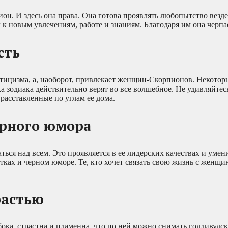
. И здесь она права. Она готова проявлять любопытство везде и
 к новым увлечениям, работе и знаниям. Благодаря им она черп
сть
тицизма, а, наоборот, привлекает женщин-Скорпионов. Некотор
а зодиака действительно верят во все волшебное. Не удивляйтесь
расставленные по углам ее дома.
ерного юмора
ся над всем. Это проявляется в ее лидерских качествах и умен
тках и черном юморе. Те, кто хочет связать свою жизнь с женщи
растью
ока, страстна и пламенна, что по ней можно снимать голливудс