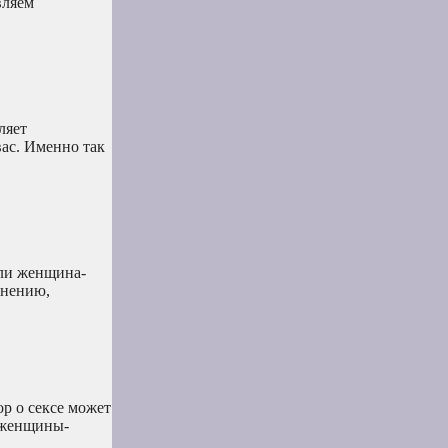
вляем
ляет
вас. Именно так
ли женщина-
мнению,
ор о сексе может
о женщины-