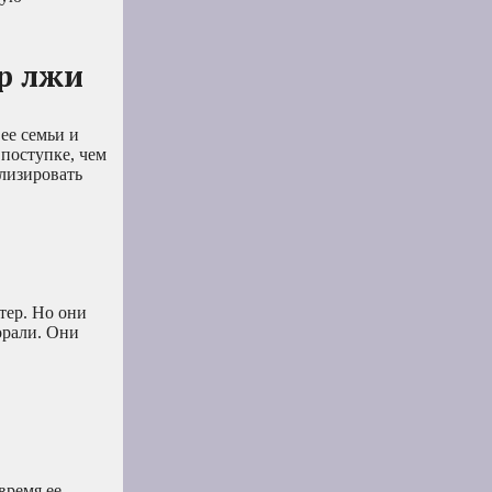
р лжи
ее семьи и
 поступке, чем
ализировать
тер. Но они
орали. Они
время ее