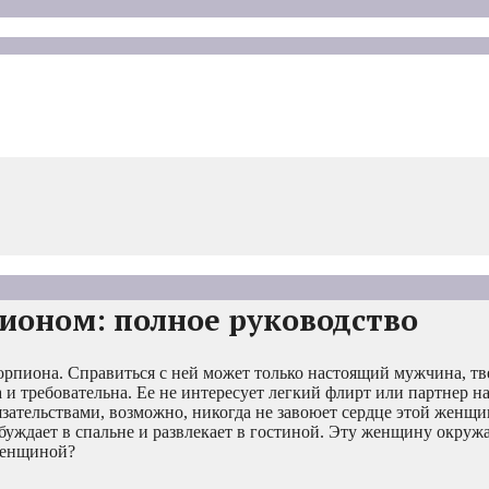
ионом: полное руководство
рпиона. Справиться с ней может только настоящий мужчина, т
и требовательна. Ее не интересует легкий флирт или партнер н
язательствами, возможно, никогда не завоюет сердце этой женщ
збуждает в спальне и развлекает в гостиной. Эту женщину окружа
 женщиной?