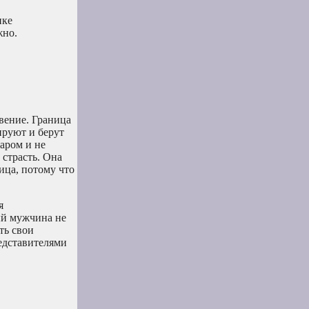
ике
жно.
вение. Граница
ируют и берут
аром и не
 страсть. Она
ца, потому что
я
ый мужчина не
ть свои
редставителями