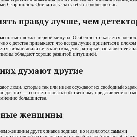
и Скорпионов. Они хотят узнать тебя с головы до ног.
лять правду лучше, чем детекто
познает ложь с первой минуты. Особенно это касается членов 
чно с детства привыкают, что всегда лучше признаться в плохом
ется гибкий аналитический склад ума, который заставляет ее ан
ионы обладают хорошо развитой интуицией.
о них думают другие
ют люди, которые так или иначе осуждают их свободный харак
ое для них — соответствовать собственному представлению о м
т мнению большинства.
льные женщины
 чем женщины других знаков зодиака, но и являются самыми
ет секс одной из самых важных вещей в своей жизни. В то же 