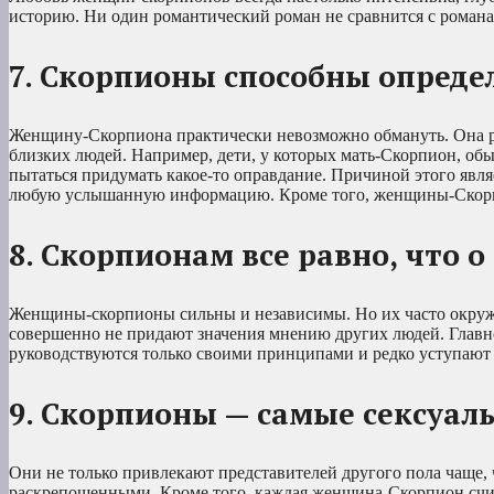
историю. Ни один романтический роман не сравнится с романам
7. Скорпионы способны опреде
Женщину-Скорпиона практически невозможно обмануть. Она рас
близких людей. Например, дети, у которых мать-Скорпион, обы
пытаться придумать какое-то оправдание. Причиной этого явля
любую услышанную информацию. Кроме того, женщины-Скорп
8. Скорпионам все равно, что 
Женщины-скорпионы сильны и независимы. Но их часто окружа
совершенно не придают значения мнению других людей. Главн
руководствуются только своими принципами и редко уступаю
9. Скорпионы — самые сексуа
Они не только привлекают представителей другого пола чаще,
раскрепощенными. Кроме того, каждая женщина-Скорпион счита