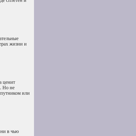
де сплетен и
вательные
ерах жизни и
а ценит
. Но не
 спутником или
 ни в чью