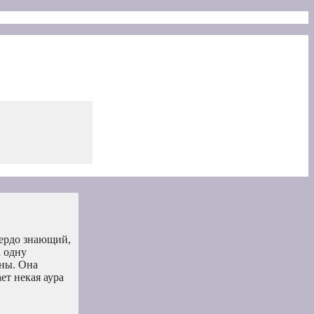
вердо знающий,
а одну
ины. Она
ет некая аура