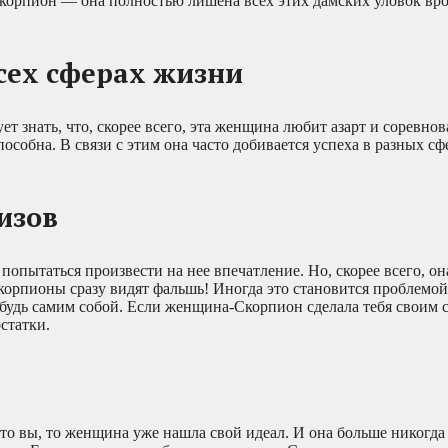
корпион — она полностью лишена всех этих дамских уловок вро
сех сферах жизни
т знать, что, скорее всего, эта женщина любит азарт и соревно
особна. В связи с этим она часто добивается успеха в разных сф
изов
опытаться произвести на нее впечатление. Но, скорее всего, он
рпионы сразу видят фальшь! Иногда это становится проблемой
 будь самим собой. Если женщина-Скорпион сделала тебя своим
статки.
то вы, то женщина уже нашла свой идеал. И она больше никогда