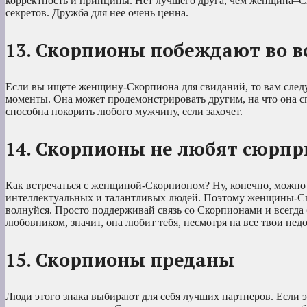
корректность и принципы. Нет лучшего друга, чем женщина–С
секретов. Дружба для нее очень ценна.
13. Скорпионы побеждают во в
Если вы ищете женщину-Скорпиона для свиданий, то вам следуе
моменты. Она может продемонстрировать другим, на что она сп
способна покорить любого мужчину, если захочет.
14. Скорпионы не любят сюрпр
Как встречаться с женщиной-Скорпионом? Ну, конечно, можно п
интеллектуальных и талантливых людей. Поэтому женщины-Ско
волнуйся. Просто поддерживай связь со Скорпионами и всегда
любовником, значит, она любит тебя, несмотря на все твои недо
15. Скорпионы преданы
Люди этого знака выбирают для себя лучших партнеров. Если э