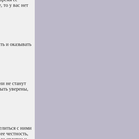
 то у вас нет
ть и оказывать
ни не станут
быть уверены,
елиться с ними
ее честность,