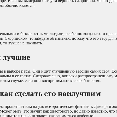
оре. Если вы выиграли битву за верность Скорпиона, мы поздра
ем обычно кажется.
ельными и безжалостными людьми, особенно когда кто-то прояв
-Скорпионом, то забудьте об изменах, потому что это табу для 
 то лучше не начинать.
и лучшие
 в выборе пары. Они ищут улучшенную версию самих себя. Ес
альны в ее глазах. Следовательно, вопреки распространенному 
 том случае, если они воспринимают вас как божество.
как сделать его наилучшим
ем прошепчет вам на ухо все эротические фантазии. Даже разгов
Может быть, это звучит как хвастовство, но давно известно, чт
внимательны; они знают, как заниматься любовью!