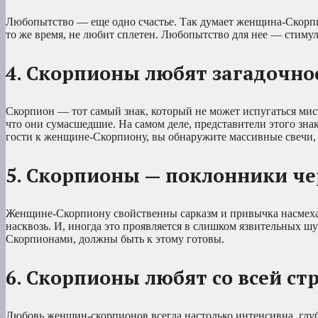
Любопытство — еще одно счастье. Так думает женщина-Скорпион
то же время, не любит сплетен. Любопытство для нее — стимул
4. Скорпионы любят загадочно
Скорпион — тот самый знак, который не может испугаться мис
что они сумасшедшие. На самом деле, представители этого знак
гости к женщине-Скорпиону, вы обнаружите массивные свечи, 
5. Скорпионы — поклонники ч
Женщине-Скорпиону свойственны сарказм и привычка насмехать
насквозь. И, иногда это проявляется в слишком язвительных шу
Скорпионами, должны быть к этому готовы.
6. Скорпионы любят со всей ст
Любовь женщин-скорпионов всегда настолько интенсивна, глуб