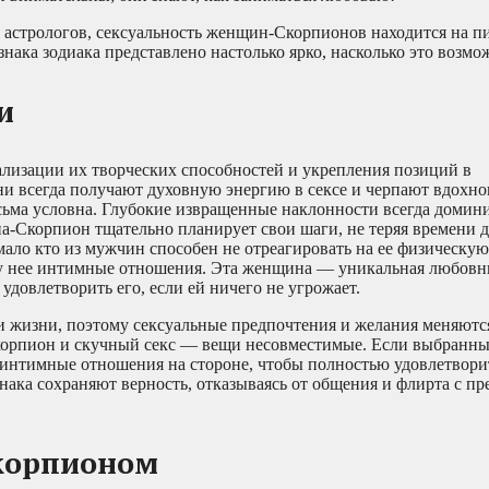
астрологов, сексуальность женщин-Скорпионов находится на п
знака зодиака представлено настолько ярко, насколько это возмо
и
лизации их творческих способностей и укрепления позиций в
ни всегда получают духовную энергию в сексе и черпают вдохно
сьма условна. Глубокие извращенные наклонности всегда домин
а-Скорпион тщательно планирует свои шаги, не теряя времени д
ало кто из мужчин способен не отреагировать на ее физическую
 у нее интимные отношения. Эта женщина — уникальная любовни
довлетворить его, если ей ничего не угрожает.
жизни, поэтому сексуальные предпочтения и желания меняютс
Скорпион и скучный секс — вещи несовместимые. Если выбранн
 интимные отношения на стороне, чтобы полностью удовлетвори
знака сохраняют верность, отказываясь от общения и флирта с п
скорпионом