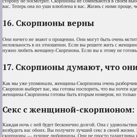
сторону не посмотрит. Скорпионы не сомневаются в своем выб
вас. Теперь она по уши влюблена в вас. Жизнь с ними проще, ч
16. Скорпионы верны
Они ничего не знают о прощении. Они могут быть очень мстит
нелояльность в их отношении. Если вы решите жить с женщиной
нужно любить женщину-Скорпиона. Если вы к этому не готовы,
17. Скорпионы думают, что он
Как мы уже упоминали, женщины-Скорпионы очень разборчивы
Скорпион выберет вас, мы готовы поспорить, что вы почти иде
женщины-Скорпионы готовы быть вторым номером, но только в
Секс с женщиной-скорпионом: 
Каждая ночь с ней будет бесконечно долгой. Она с удовольстви
возбудить вас обоих. Вы получите лучший секс в своей жизни. 
скорпионы — лучшие любовницы. Они не просто талантливы и 