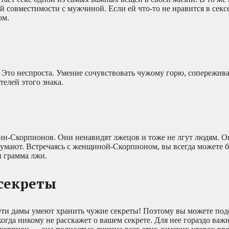
 совместимости с мужчиной. Если ей что-то не нравится в сексе,
ом.
. Это неспроста. Умение сочувствовать чужому горю, сопережива
елей этого знака.
ин-Скорпионов. Они ненавидят лжецов и тоже не лгут людям. О
думают. Встречаясь с женщиной-Скорпионом, вы всегда можете 
и грамма лжи.
секреты
 Эти дамы умеют хранить чужие секреты! Поэтому вы можете под
гда никому не расскажет о вашем секрете. Для нее гораздо важн