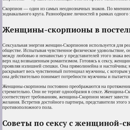
Скорпион — один из самых неоднозначных знаков. По мнению 
зодиакального круга. Разнообразие личностей в рамках одного 
Женщины-скорпионы в постел
Сексуальная энергия женщин-Скорпионов используется для реа
обществе. Испытывая чувственное физическое удовольствие, о
между любовью и ненавистью у представителей этого знака ве
верх над возвышенным романтизмом. Готовясь к сексу, женщин
проявляя излишней спешки. Она прямолинейна и настойчива; м
раскрывает весь чувственный потенциал мужчины, с которым
она действительно понимает потребности мужчины и пытается у
Женщины-скорпионы постоянно преображаются на протяжении 
стремительно. Они не терпят однообразия в сексе. Женщина-
соответствует требованиям, женщина-Скорпион может завести
желания. Встретив достойного партнера, представители этого 
противоположного пола.
Советы по сексу с женщиной-