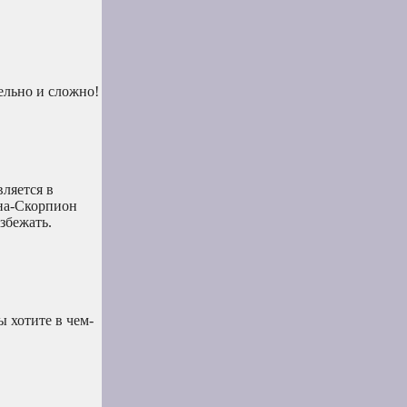
ельно и сложно!
ляется в
ина-Скорпион
збежать.
ы хотите в чем-