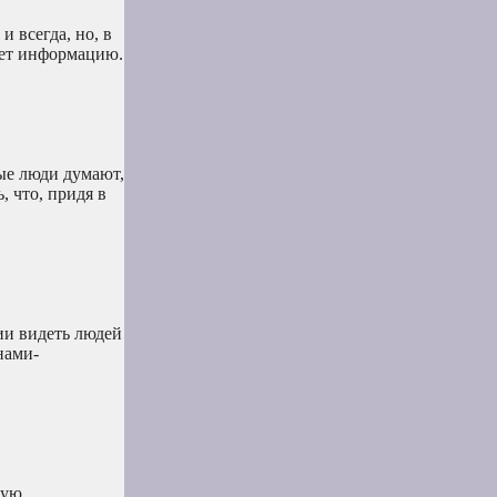
 всегда, но, в
ает информацию.
ые люди думают,
, что, придя в
ии видеть людей
нами-
кую