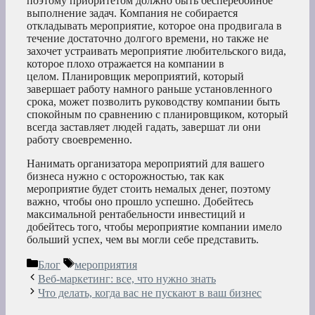
поэтому приоритетом должно быть бесперебойное
выполнение задач. Компания не собирается
откладывать мероприятие, которое она продвигала в
течение достаточно долгого времени, но также не
захочет устраивать мероприятие любительского вида,
которое плохо отражается на компании в
целом. Планировщик мероприятий, который
завершает работу намного раньше установленного
срока, может позволить руководству компании быть
спокойным по сравнению с планировщиком, который
всегда заставляет людей гадать, завершат ли они
работу своевременно.
Нанимать организатора мероприятий для вашего
бизнеса нужно с осторожностью, так как
мероприятие будет стоить немалых денег, поэтому
важно, чтобы оно прошло успешно. Добейтесь
максимальной рентабельности инвестиций и
добейтесь того, чтобы мероприятие компании имело
больший успех, чем вы могли себе представить.
Рубрики
Метки
Блог
мероприятия
Веб-маркетинг: все, что нужно знать
Что делать, когда вас не пускают в ваш бизнес