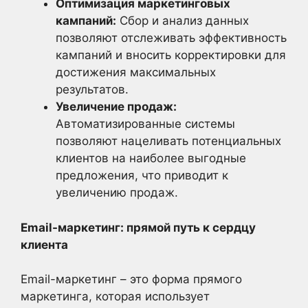
Оптимизация маркетинговых
кампаний:
Сбор и анализ данных
позволяют отслеживать эффективность
кампаний и вносить корректировки для
достижения максимальных
результатов.
Увеличение продаж:
Автоматизированные системы
позволяют нацеливать потенциальных
клиентов на наиболее выгодные
предложения, что приводит к
увеличению продаж.
Email-маркетинг: прямой путь к сердцу
клиента
Email-маркетинг – это форма прямого
маркетинга, которая использует