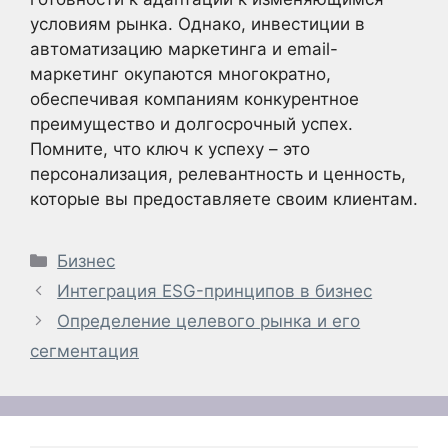
условиям рынка. Однако, инвестиции в
автоматизацию маркетинга и email-
маркетинг окупаются многократно,
обеспечивая компаниям конкурентное
преимущество и долгосрочный успех.
Помните, что ключ к успеху – это
персонализация, релевантность и ценность,
которые вы предоставляете своим клиентам.
Рубрики
Бизнес
Интеграция ESG-принципов в бизнес
Определение целевого рынка и его
сегментация