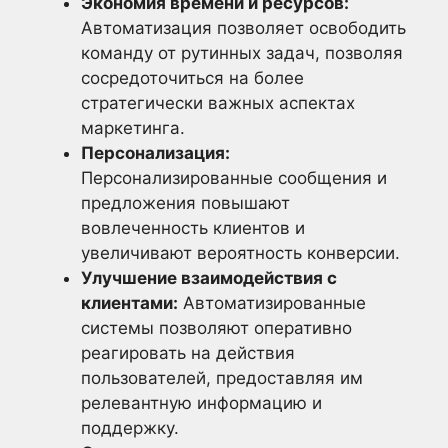
Экономия времени и ресурсов:
Автоматизация позволяет освободить
команду от рутинных задач, позволяя
сосредоточиться на более
стратегически важных аспектах
маркетинга.
Персонализация:
Персонализированные сообщения и
предложения повышают
вовлеченность клиентов и
увеличивают вероятность конверсии.
Улучшение взаимодействия с
клиентами:
Автоматизированные
системы позволяют оперативно
реагировать на действия
пользователей, предоставляя им
релевантную информацию и
поддержку.