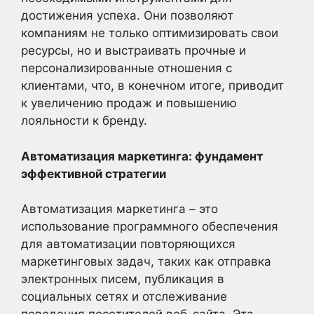
достижения успеха. Они позволяют
компаниям не только оптимизировать свои
ресурсы, но и выстраивать прочные и
персонализированные отношения с
клиентами, что, в конечном итоге, приводит
к увеличению продаж и повышению
лояльности к бренду.
Автоматизация маркетинга: фундамент
эффективной стратегии
Автоматизация маркетинга – это
использование программного обеспечения
для автоматизации повторяющихся
маркетинговых задач, таких как отправка
электронных писем, публикация в
социальных сетях и отслеживание