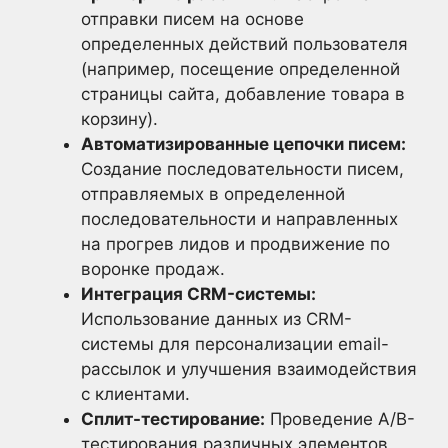
отправки писем на основе
определенных действий пользователя
(например, посещение определенной
страницы сайта, добавление товара в
корзину).
Автоматизированные цепочки писем:
Создание последовательности писем,
отправляемых в определенной
последовательности и направленных
на прогрев лидов и продвижение по
воронке продаж.
Интеграция CRM-системы:
Использование данных из CRM-
системы для персонализации email-
рассылок и улучшения взаимодействия
с клиентами.
Сплит-тестирование:
Проведение A/B-
тестирования различных элементов