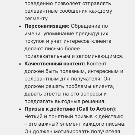
поведению позволяет отправлять
релевантные сообщения каждому
сегменту.
Персонализация:
Обращение по
имени, упоминание предыдущих
покупок и учет интересов клиента
делают письмо более
привлекательным и запоминающимся.
Качественный контент:
Контент
должен быть полезным, интересным и
релевантным для получателя. Он
должен решать проблемы клиента,
давать ответы на его вопросы и
предлагать выгодные решения.
Призыв к действию (Call to Action):
Четкий и понятный призыв к действию
– это важный элемент каждого письма.
Он должен мотивировать получателя