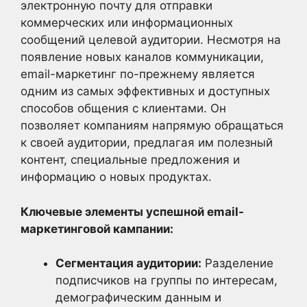
электронную почту для отправки
коммерческих или информационных
сообщений целевой аудитории. Несмотря на
появление новых каналов коммуникации,
email-маркетинг по-прежнему является
одним из самых эффективных и доступных
способов общения с клиентами. Он
позволяет компаниям напрямую обращаться
к своей аудитории, предлагая им полезный
контент, специальные предложения и
информацию о новых продуктах.
Ключевые элементы успешной email-
маркетинговой кампании:
Сегментация аудитории:
Разделение
подписчиков на группы по интересам,
демографическим данным и