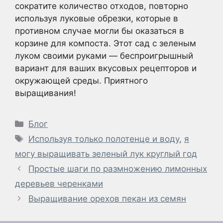
сократите количество отходов, повторно
используя луковые обрезки, которые в
противном случае могли бы оказаться в
корзине для компоста. Этот сад с зеленым
луком своими руками — беспроигрышный
вариант для ваших вкусовых рецепторов и
окружающей среды. Приятного
выращивания!
Рубрики
Блог
Метки
Используя только полотенце и воду
,
я
могу выращивать зеленый лук круглый год
Простые шаги по размножению лимонных
деревьев черенками
Выращивание орехов пекан из семян