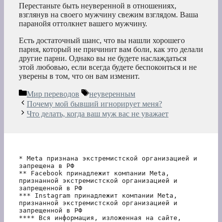
Перестаньте быть неуверенной в отношениях,
взглянув на своего мужчину свежим взглядом. Ваша
паранойя оттолкнет вашего мужчину.
Есть достаточный шанс, что вы нашли хорошего
парня, который не причинит вам боли, как это делали
другие парни. Однако вы не будете наслаждаться
этой любовью, если всегда будете беспокоиться и не
уверены в том, что он вам изменит.
Рубрики
Метки
Мир переводов
неуверенным
Почему мой бывший игнорирует меня?
Что делать, когда ваш муж вас не уважает
* Meta признана экстремистской организацией и 
запрещена в РФ
** Facebook принадлежит компании Meta, 
признанной экстремистской организацией и 
запрещенной в РФ
*** Instagram принадлежит компании Meta, 
признанной экстремистской организацией и 
запрещенной в РФ 
**** Вся информация, изложенная на сайте, 