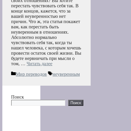
своих отношениях? Вы хотите
перестать чувствовать себя так. В
конце концов, кажется, что за
вашей неуверенностью нет
причин. Что ж, эта статья покажет
вам, как перестать быть
неуверенным в отношениях.
Абсолютно нормально
чувствовать себя так, когда ты
нашел человека, с которым хочешь
провести остаток своей жизни. Вы
будете нервничать при мысли о
том, …
Читать далее
Рубрики
Метки
Мир переводов
неуверенным
Поиск
Поиск