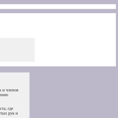
х и членов
нению
та, где
стых рук и