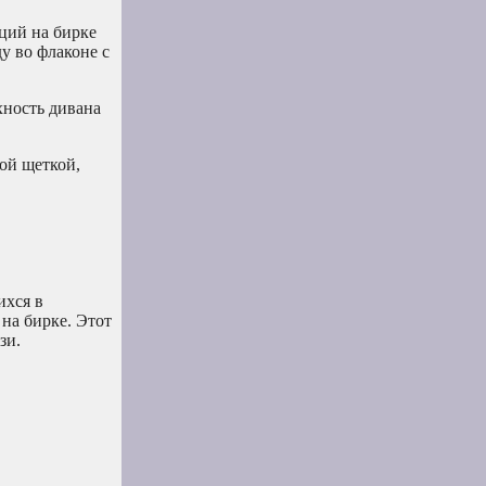
ций на бирке
у во флаконе с
хность дивана
ой щеткой,
ихся в
 на бирке. Этот
зи.