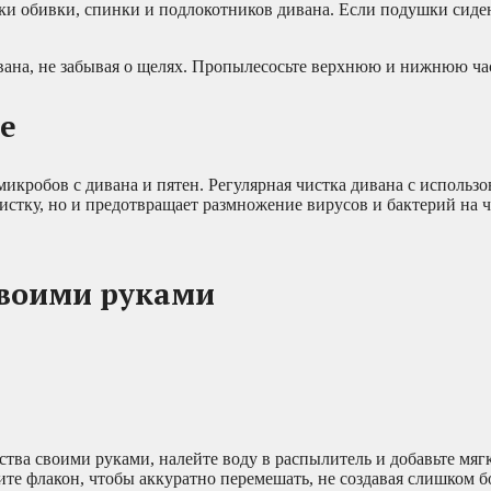
тки обивки, спинки и подлокотников дивана. Если подушки сиде
вана, не забывая о щелях. Пропылесосьте верхнюю и нижнюю ча
е
икробов с дивана и пятен. Регулярная чистка дивана с использ
истку, но и предотвращает размножение вирусов и бактерий на ч
своими руками
тва своими руками, налейте воду в распылитель и добавьте мягк
те флакон, чтобы аккуратно перемешать, не создавая слишком 