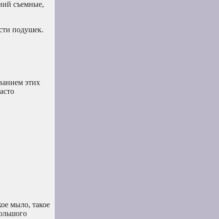
ний съемные,
сти подушек.
ованием этих
асто
ое мыло, такое
большого