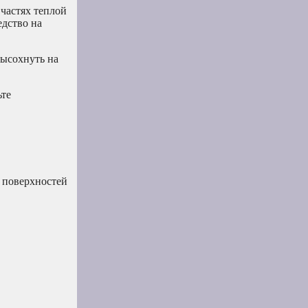
частях теплой
едство на
высохнуть на
ьте
и поверхностей