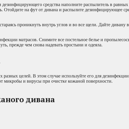
и дезинфицирующего средства наполните распылитель в равных 
ь. Отойдите на фут от дивана и распылите дезинфицирующее ср
тараясь проникнуть внутрь углов и во все щели. Дайте дивану 
зинфекции матрасов. Снимите все постельное белье и пропылесос
уть, прежде чем снова надевать простыни и одеяла.
а
х разных целей. В этом случае используйте его для дезинфекци
т микробы и вирусы при очистке кожаной поверхности.
жаного дивана