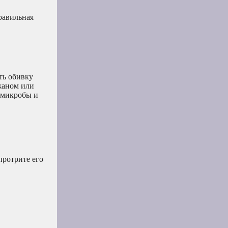
равильная
ть обивку
ожаном или
ь микробы и
протрите его