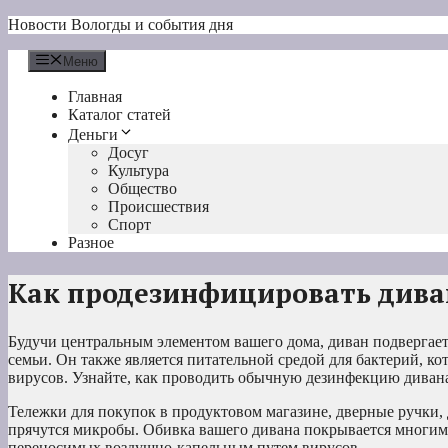
Перейти
Новости Вологды и события дня
к
содержимому
Меню
Главная
Каталог статей
Деньги
Досуг
Культура
Общество
Происшествия
Спорт
Разное
Как продезинфицировать дива
Будучи центральным элементом вашего дома, диван подвергае
семьи. Он также является питательной средой для бактерий, 
вирусов. Узнайте, как проводить обычную дезинфекцию диван
Тележки для покупок в продуктовом магазине, дверные ручки,
прячутся микробы. Обивка вашего дивана покрывается многими
переносимых воздушно-капельным путем вирусов.