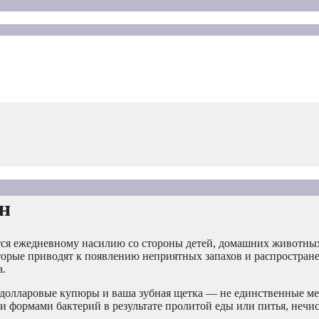
н
тся ежедневному насилию со стороны детей, домашних животны
которые приводят к появлению неприятных запахов и распростра
а.
 долларовые купюры и ваша зубная щетка — не единственные мес
 формами бактерий в результате пролитой еды или питья, нечи