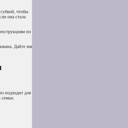
 губкой, чтобы
сли она стала
 инструкциям по
дивана. Дайте им
и
о подходит для
 семьи.