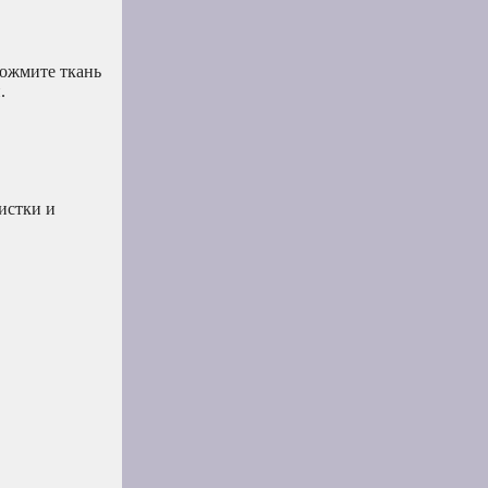
тожмите ткань
.
истки и