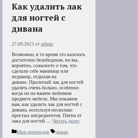
Как удалить лак
для ногтей с
дивана
27.09.2023
от
admin
Возможно, в то время это казалось
достаточно безобидным, но вы,
вероятно, сожалеете о том, что
сделали себе маникюр или
педикюр, отдыхая на
диване. Пролитый лак для ногтей
удалять очень больно, особенно
когда он на вашем любимом
предмете мебели. Мы покажем
вам, как удалить лак для ногтей с
дивана, используя несколько
простых ингредиентов. Пятна от
лака для ногтей …
Читать далее
Рубрики
Метки
Мир переводов
диван