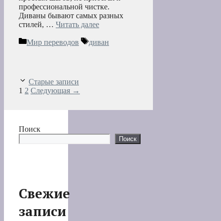
профессиональной чистке.
Диваны бывают самых разных
стилей, …
Читать далее
Рубрики
Метки
Мир переводов
диван
Старые записи
Страница
Страница
1
2
Следующая
→
Поиск
Поиск
Свежие
записи