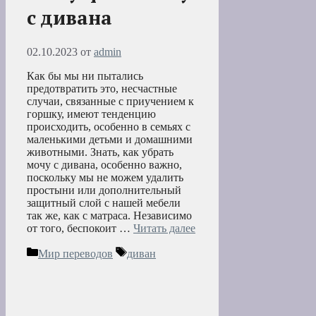
с дивана
02.10.2023
от
admin
Как бы мы ни пытались
предотвратить это, несчастные
случаи, связанные с приучением к
горшку, имеют тенденцию
происходить, особенно в семьях с
маленькими детьми и домашними
животными. Знать, как убрать
мочу с дивана, особенно важно,
поскольку мы не можем удалить
простыни или дополнительный
защитный слой с нашей мебели
так же, как с матраса. Независимо
от того, беспокоит …
Читать далее
Рубрики
Метки
Мир переводов
диван