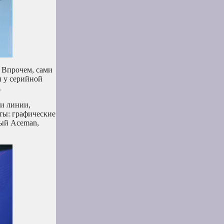
 Впрочем, сами
и у серийной
.
 и линии,
кты: графические
ный Aceman,