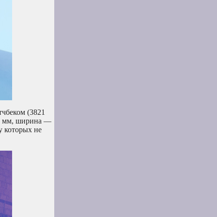
тчбеком (3821
50 мм, ширина —
у которых не