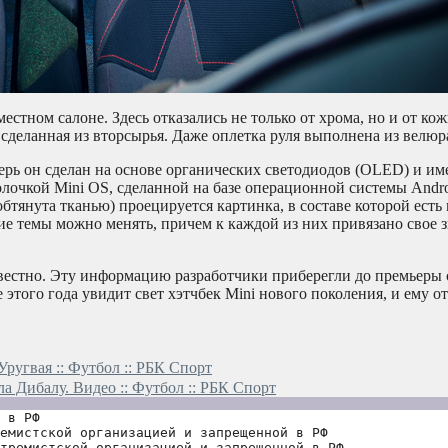
местном салоне. Здесь отказались не только от хрома, но и от ко
 сделанная из вторсырья. Даже оплетка руля выполнена из велюр
ерь он сделан на основе органических светодиодов (OLED) и им
лочкой Mini OS, сделанной на базе операционной системы And
обтянута тканью) проецируется картинка, в составе которой есть
ие темы можно менять, причем к каждой из них привязано свое з
звестно. Эту информацию разработчики приберегли до премьеры
е этого года увидит свет хэтчбек Mini нового поколения, и ему о
ругвая :: Футбол :: РБК Спорт
а Дибалу. Видео :: Футбол :: РБК Спорт
 в РФ
емистской организацией и запрещенной в РФ
тремистской организацией и запрещенной в РФ 