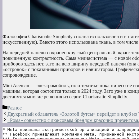
Философия Charismatic Simplicity сполна использована и в пяти
искусственную). Вместо этого использована ткань, в том числе
На передней панели сохранен круглый центральный экран: теп
повышенную контрастность. Сама медиасистема — с новой обо
приборов здесь нет, зато на всю ширину передней панели (она 
«островок» с показаниями приборов и навигатором. Графическ
сопровождение.
Mini Aceman — электромобиль, но о технике пока ничего не и
машины, которая состоится только в 2024 году. Зато уже в конц
достанутся многие решения из серии Charismatic Simplicity.
Рубрики
Разное
Двукратный обладатель «Золотой бутсы» перейдет в клуб из У
«Рома» совместно с люксовым брендом красочно презентовал
* Meta признана экстремистской организацией и запрещена
** Facebook принадлежит компании Meta, признанной экстр
*** Instagram принадлежит компании Meta, признанной экс