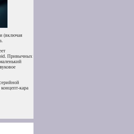
жи (включая
а.
еет
roid. Привычных
 маленький
вуковое
 серийной
т концепт-кара