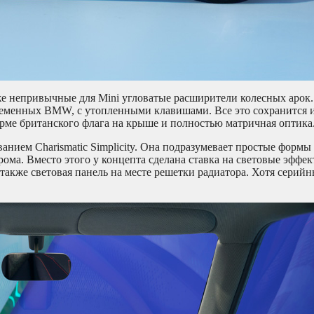
же непривычные для Mini угловатые расширители колесных арок.
ременных BMW, с утопленными клавишами. Все это сохранится 
ме британского флага на крыше и полностью матричная оптика
анием Charismatic Simplicity. Она подразумевает простые формы
рома. Вместо этого у концепта сделана ставка на световые эффе
 также световая панель на месте решетки радиатора. Хотя серий