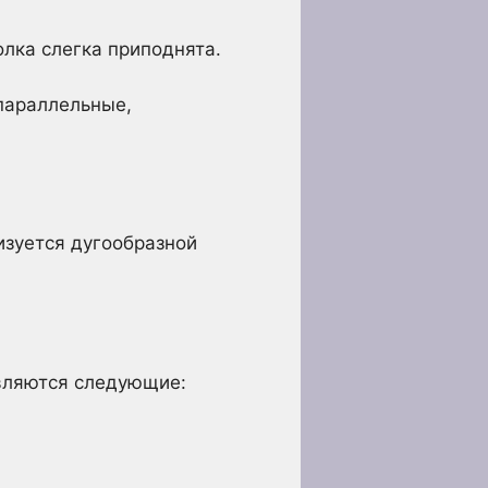
олка слегка приподнята.
параллельные,
ризуется дугообразной
вляются следующие: