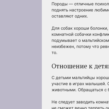
Породы — отличные психоло
поднять настроение любимо
оставляют одних.
Для собак хороши болонки, 
комнатной собачки конфлик
подумывает о мальтийском 
неизбежен, потому что рев
то.
Отношение к дет
С детьми мальтийцы хорошо
участие в играх малышей. 
животными. Обращаться с б
Не следует заводить комна
не сможет вечно терпеть о