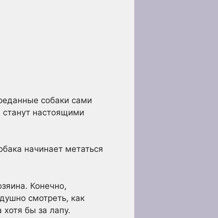
Преданные собаки сами
м станут настоящими
обака начинает метаться
озяина. Конечно,
одушно смотреть, как
хотя бы за лапу.