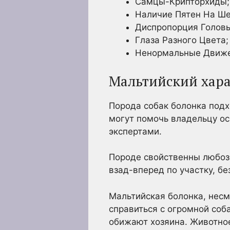
Самцы-Крипторхиды;
Наличие Пятен На Ше
Диспропорция Голов
Глаза Разного Цвета;
Ненормальные Движе
Мальтийский хара
Порода собак болонка подх
могут помочь владельцу ос
экспертами.
Породе свойственны любозн
взад-вперед по участку, бе
Мальтийская болонка, несм
справиться с огромной соба
обижают хозяина. Животное