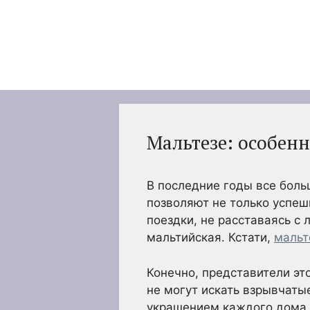
Перейти
к
содержимому
Мальтезе: особенн
В последние годы все бол
позволяют не только успеш
поездки, не расставаясь с
мальтийская. Кстати,
мальт
Конечно, представители эт
не могут искать взрывчаты
украшением каждого дома и