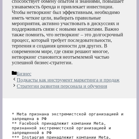
способствует обмену опытом и знаниями, повышает
узнаваемость бренда и привлекает инвестиции.
Чтобы нетворкинг был эффективным, необходимо
иметь четкие цели, выбирать правильные
мероприятия, активно участвовать в дискуссиях и
поддерживать связи с новыми контактами. Важно
также помнить, что нетворкинг – это долгосрочный
процесс, который требует последовательности,
терпения и создания ценности для других. В
современном мире, где связи решают многое,
нетворкинг становится неотъемлемой частью
успешной бизнес-стратегии.
Рубрики
Бизнес
Подкасты как инструмент маркетинга и продаж
Стратегии развития персонала и обучения
* Meta признана экстремистской организацией и 
запрещена в РФ
** Facebook принадлежит компании Meta, 
признанной экстремистской организацией и 
запрещенной в РФ
*** Instagram принадлежит компании Meta, 