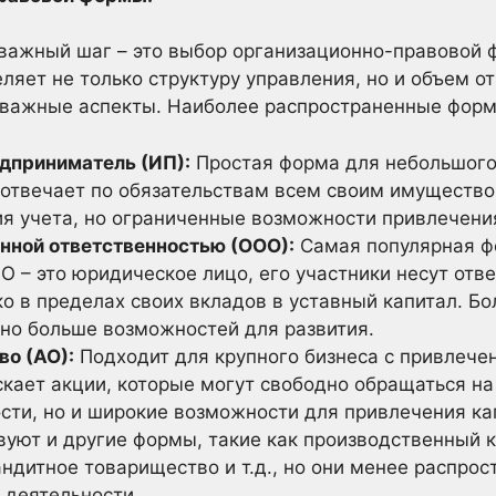
 важный шаг – это выбор организационно-правовой 
ляет не только структуру управления, но и объем о
 важные аспекты. Наиболее распространенные форм
дприниматель (ИП):
Простая форма для небольшого 
отвечает по обязательствам всем своим имущество
ия учета, но ограниченные возможности привлечени
нной ответственностью (ООО):
Самая популярная ф
О – это юридическое лицо, его участники несут отв
ко в пределах своих вкладов в уставный капитал. Б
 но больше возможностей для развития.
о (АО):
Подходит для крупного бизнеса с привлече
скает акции, которые могут свободно обращаться на
сти, но и широкие возможности для привлечения ка
уют и другие формы, такие как производственный к
ндитное товарищество и т.д., но они менее распрос
 деятельности.