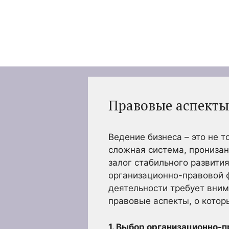
Перейти
к
содержимому
Правовые аспекты
Ведение бизнеса – это не т
сложная система, прониза
залог стабильного развити
организационно-правовой 
деятельности требует вним
правовые аспекты, о кото
1. Выбор организационно-