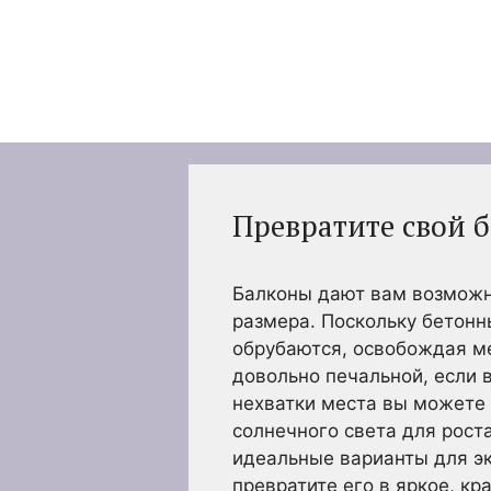
Перейти
к
содержимому
Превратите свой 
Балконы дают вам возможно
размера. Поскольку бетонн
обрубаются, освобождая ме
довольно печальной, если 
нехватки места вы можете 
солнечного света для рост
идеальные варианты для э
превратите его в яркое, к