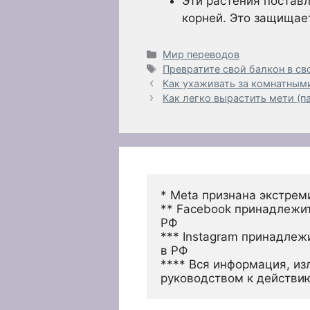
Эти растения постав
корней. Это защищает
Рубрики
Мир переводов
Метки
Превратите свой балкон в св
Как ухаживать за комнатным
Как легко вырастить мети (п
* Meta признана экстрем
** Facebook принадлежит
РФ
*** Instagram принадлеж
в РФ 
**** Вся информация, из
руководством к действи