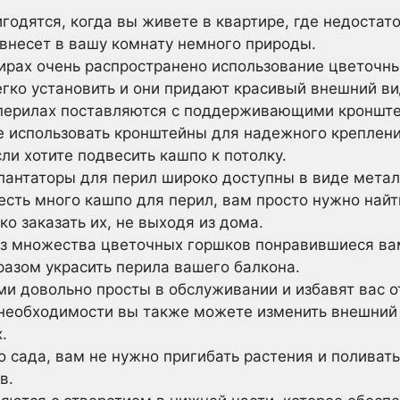
годятся, когда вы живете в квартире, где недостат
ивнесет в вашу комнату немного природы.
ирах очень распространено использование цветочны
егко установить и они придают красивый внешний ви
 перилах поставляются с поддерживающими кроншт
 использовать кронштейны для надежного креплени
ли хотите подвесить кашпо к потолку.
лантаторы для перил широко доступны в виде металл
есть много кашпо для перил, вам просто нужно най
ко заказать их, не выходя из дома.
з множества цветочных горшков понравившиеся вам
азом украсить перила вашего балкона.
и довольно просты в обслуживании и избавят вас от
необходимости вы также можете изменить внешний 
.
о сада, вам не нужно пригибать растения и поливать
в.