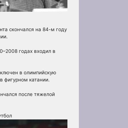
та скончался на 84-м году
ии.
00–2008 годах входил в
 включен в олимпийскую
в фигурном катании.
ончался после тяжелой
утбол