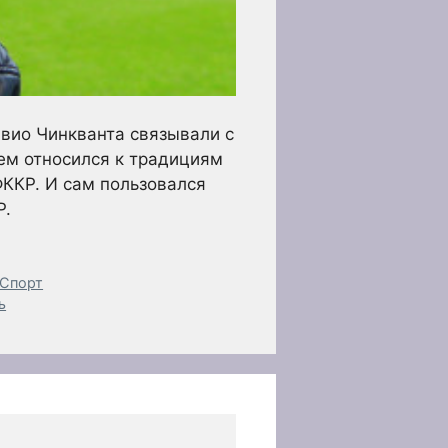
авио Чинкванта связывали с
ем относился к традициям
ФККР. И сам пользовался
Р.
 Спорт
ь