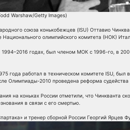
Todd Warshaw/Getty Images)
родного союза конькобежцев (ISU) Оттавио Чинкван
е Национального олимпийского комитета (НОК) Итал
в 1994–2016 годах, был членом МОК с 1996-го, в 20
1975 года работал в техническом комитете ISU, был
сле Олимпиады-2010 проведена реформа судейства 
ания на коньках России отметили, что Чинкванта ск
знования в связи с его смертью.
партака» и тренер сборной России Георгий Ярцев
Ф