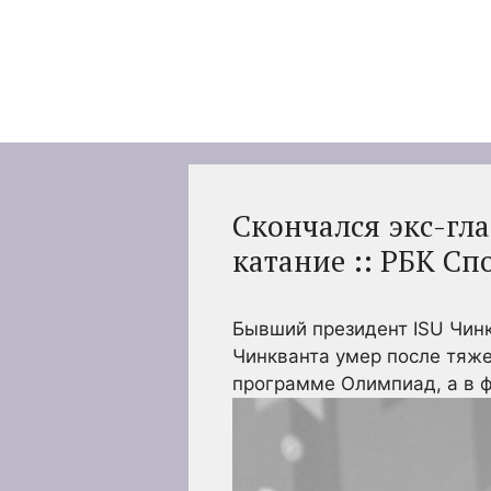
Перейти
к
содержимому
Скончался экс-гл
катание :: РБК Сп
Бывший президент ISU Чинк
Чинкванта умер после тяже
программе Олимпиад, а в ф