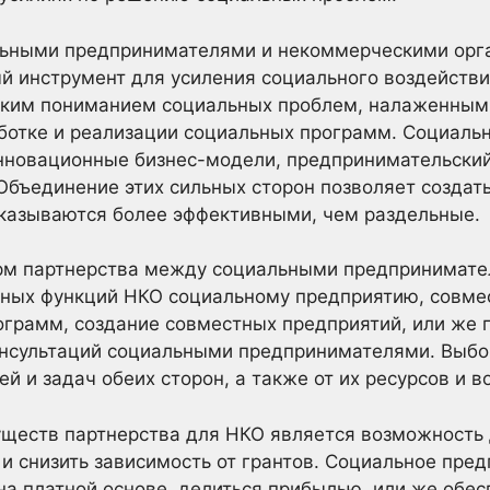
ьными предпринимателями и некоммерческими орг
й инструмент для усиления социального воздейств
оким пониманием социальных проблем, налаженным
ботке и реализации социальных программ. Социаль
нновационные бизнес-модели, предпринимательский
Объединение этих сильных сторон позволяет создать
оказываются более эффективными, чем раздельные.
м партнерства между социальными предпринимате
нных функций НКО социальному предприятию, совмес
ограмм, создание совместных предприятий, или же
онсультаций социальными предпринимателями. Выб
ей и задач обеих сторон, а также от их ресурсов и 
ществ партнерства для НКО является возможность
и снизить зависимость от грантов. Социальное пре
на платной основе, делиться прибылью, или же обе