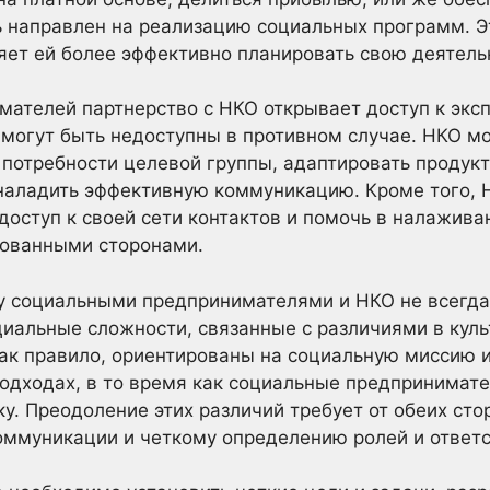
ь направлен на реализацию социальных программ. 
яет ей более эффективно планировать свою деятель
ателей партнерство с НКО открывает доступ к эксп
могут быть недоступны в противном случае. НКО м
потребности целевой группы, адаптировать продукты
наладить эффективную коммуникацию. Кроме того, 
оступ к своей сети контактов и помочь в налажива
сованными сторонами.
у социальными предпринимателями и НКО не всегда
иальные сложности, связанные с различиями в куль
ак правило, ориентированы на социальную миссию и
одходах, в то время как социальные предпринимате
у. Преодоление этих различий требует от обеих сто
оммуникации и четкому определению ролей и ответс