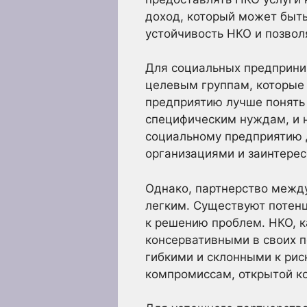
доход, который может быт
устойчивость НКО и позвол
Для социальных предприним
целевым группам, которые 
предприятию лучше понять 
специфическим нуждам, и 
социальному предприятию д
организациями и заинтере
Однако, партнерство межд
легким. Существуют потенц
к решению проблем. НКО, к
консервативными в своих п
гибкими и склонными к риск
компромиссам, открытой к