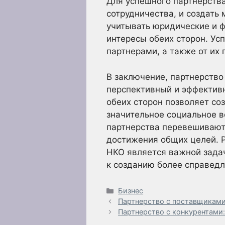
Для успешного партнерства
сотрудничества, и создать
учитывать юридические и 
интересы обеих сторон. Ус
партнерами, а также от их 
В заключение, партнерств
перспективный и эффектив
обеих сторон позволяет со
значительное социальное 
партнерства перевешивают
достижения общих целей. 
НКО является важной задач
к созданию более справедл
Рубрики
Бизнес
Партнерство с поставщиками
Партнерство с конкурентами: