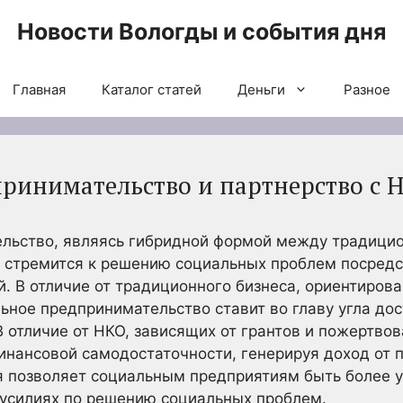
Новости Вологды и события дня
Главная
Каталог статей
Деньги
Разное
ринимательство и партнерство с 
льство, являясь гибридной формой между традици
 стремится к решению социальных проблем посред
. В отличие от традиционного бизнеса, ориентиров
ьное предпринимательство ставит во главу угла д
В отличие от НКО, зависящих от грантов и пожертво
инансовой самодостаточности, генерируя доход от п
я позволяет социальным предприятиям быть более 
усилиях по решению социальных проблем.