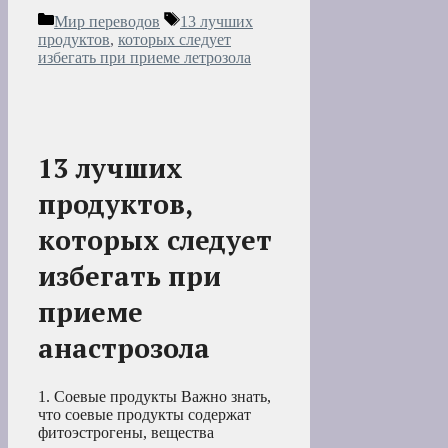
Рубрики
Метки
Мир переводов
13 лучших
продуктов
,
которых следует
избегать при приеме летрозола
13 лучших
продуктов,
которых следует
избегать при
приеме
анастрозола
1. Соевые продукты Важно знать,
что соевые продукты содержат
фитоэстрогены, вещества