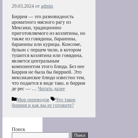
29.03.2024
от
admin
Биррия — это разновидность
ароматного мясного рагу из
Мексики, традиционно
приготовляемого из козлятины, но
также из говядины, баранины,
баранины или курицы. Консоме,
бульон с перцем чили, в котором
тушится козлятина или говядина,
является центральным
компонентом этого блюда. Без нее
Биррия не была бы биррией. Это
мексиканское блюдо известно тем,
что подается в виде тако, и биррия
де рес — …
Читать далее
Рубрики
Метки
Мир переводов
Что такое
биррия и как вы ее готовите?
Поиск
Поиск