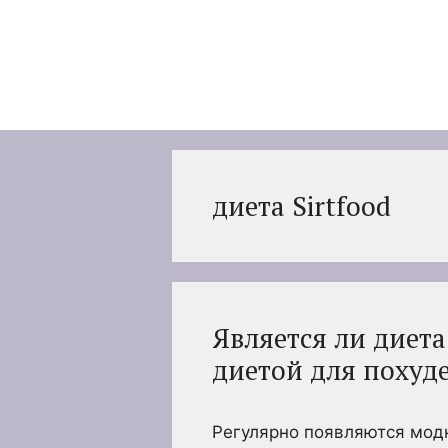
Перейти
к
содержимому
диета Sirtfood
Является ли диета
диетой для похуд
Регулярно появляются модн