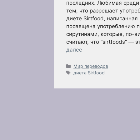
последних. Любимая среди 
тем, что разрешает употре
диете Sirtfood, написанна
посвящена употреблению п
сирутинами, которые, по-в
считают, что “sirtfoods” — 
далее
Рубрики
Мир переводов
Метки
диета Sirtfood