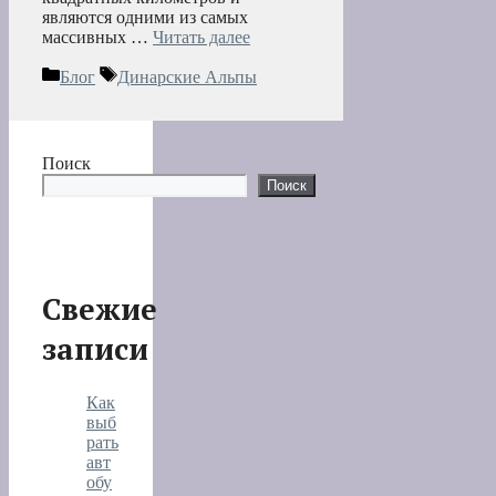
являются одними из самых
массивных …
Читать далее
Рубрики
Метки
Блог
Динарские Альпы
Поиск
Поиск
Свежие
записи
Как
выб
рать
авт
обу