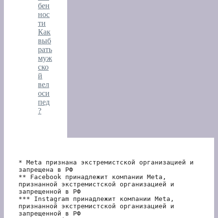
бен
нос
ти
Как
выб
рать
муж
ско
й
вел
оси
пед
?
* Meta признана экстремистской организацией и 
запрещена в РФ
** Facebook принадлежит компании Meta, 
признанной экстремистской организацией и 
запрещенной в РФ
*** Instagram принадлежит компании Meta, 
признанной экстремистской организацией и 
запрещенной в РФ 