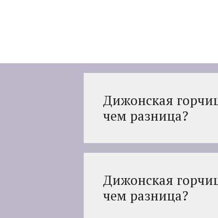
Перейти
к
содержимому
Дижонская горчиц
чем разница?
Дижонская горчиц
чем разница?