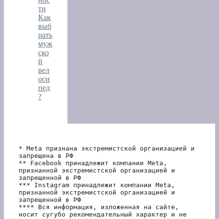
ти
Как
выб
рать
муж
ско
й
вел
оси
пед
?
* Meta признана экстремистской организацией и 
запрещена в РФ
** Facebook принадлежит компании Meta, 
признанной экстремистской организацией и 
запрещенной в РФ
*** Instagram принадлежит компании Meta, 
признанной экстремистской организацией и 
запрещенной в РФ 
**** Вся информация, изложенная на сайте, 
носит сугубо рекомендательный характер и не 