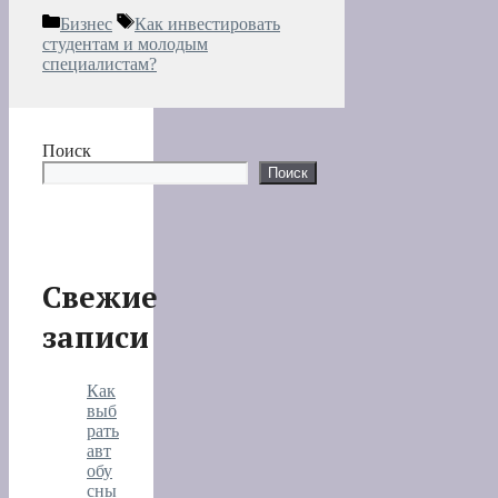
Рубрики
Метки
Бизнес
Как инвестировать
студентам и молодым
специалистам?
Поиск
Поиск
Свежие
записи
Как
выб
рать
авт
обу
сны