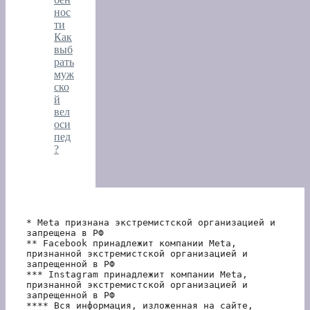
нос
ти
Как
выб
рать
муж
ско
й
вел
оси
пед
?
* Meta признана экстремистской организацией и 
запрещена в РФ
** Facebook принадлежит компании Meta, 
признанной экстремистской организацией и 
запрещенной в РФ
*** Instagram принадлежит компании Meta, 
признанной экстремистской организацией и 
запрещенной в РФ 
**** Вся информация, изложенная на сайте, 