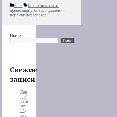
Рубрики
Метки
Блог
Как использовать
древесный уголь для удаления
неприятных запахов
Поиск
Поиск
Свежие
записи
Как
выб
рать
авт
обу
сны