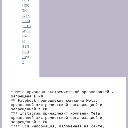
нос
ти
Как
выб
рать
муж
ско
й
вел
оси
пед
?
* Meta признана экстремистской организацией и 
запрещена в РФ
** Facebook принадлежит компании Meta, 
признанной экстремистской организацией и 
запрещенной в РФ
*** Instagram принадлежит компании Meta, 
признанной экстремистской организацией и 
запрещенной в РФ 
**** Вся информация, изложенная на сайте, 