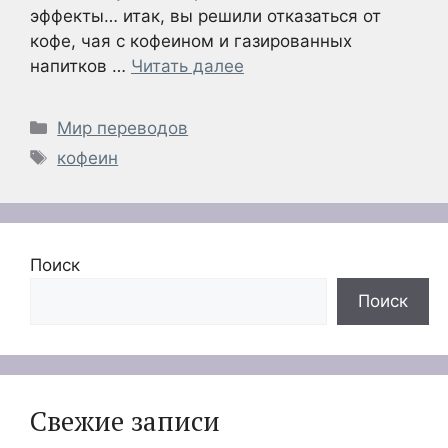
эффекты… итак, вы решили отказаться от
кофе, чая с кофеином и газированных
напитков …
Читать далее
Рубрики
Мир переводов
Метки
кофеин
Поиск
Поиск
Свежие записи