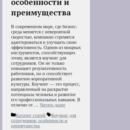
особенности и
преимущества
В современном мире, где бизнес-
среда меняется с невероятной
скоростью, компании стремятся
адаптироваться и улучшать свою
эффективность. Одним из мощных
инструментов, способствующих
этому, является коучинг для
сотрудников. Он не только
повышает результативность
работников, но и способствует
развитию корпоративной
культуры. Коучинг — это процесс,
направленный на раскрытие
потенциала человека и развитие
его профессиональных навыков. В
отличие от …
Читать далее
Рубрики
Метки
Каталог статей
Коучинг для
сотрудников: особенности и
преимущества