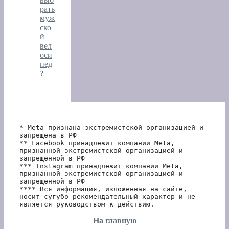
рать
муж
ско
й
вел
оси
пед
?
* Meta признана экстремистской организацией и 
запрещена в РФ
** Facebook принадлежит компании Meta, 
признанной экстремистской организацией и 
запрещенной в РФ
*** Instagram принадлежит компании Meta, 
признанной экстремистской организацией и 
запрещенной в РФ 
**** Вся информация, изложенная на сайте, 
носит сугубо рекомендательный характер и не 
является руководством к действию.
На главную