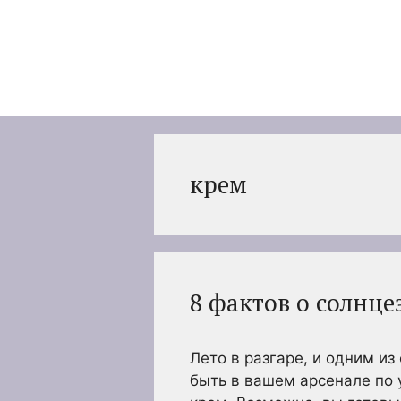
Перейти
к
содержимому
крем
8 фактов о солнц
Лето в разгаре, и одним и
быть в вашем арсенале по 