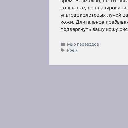
крем. Возможно, вы готовы
солнышке, но планирование
ультрафиолетовых лучей в
кожи. Длительное пребыва
подвергнуть вашу кожу ри
Рубрики
Мир переводов
Метки
крем