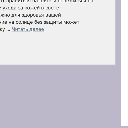
 отправиться на пляж и понежиться на
 ухода за кожей в свете
ажно для здоровья вашей
ние на солнце без защиты может
ску …
Читать далее