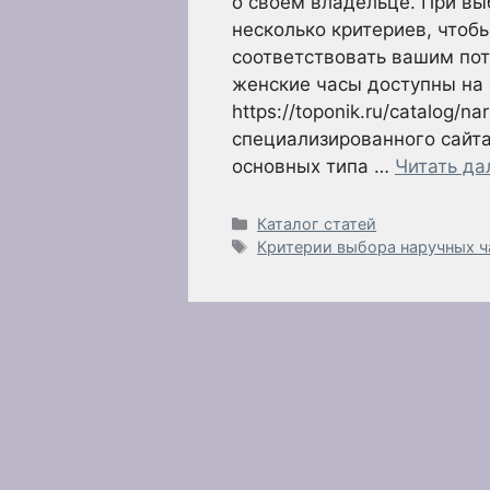
о своём владельце. При вы
несколько критериев, чтобы
соответствовать вашим потр
женские часы доступны на
https://toponik.ru/catalog/n
специализированного сайта
основных типа …
Читать да
Рубрики
Каталог статей
Метки
Критерии выбора наручных ч