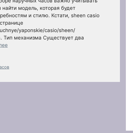
боре наручных часов важно учитывать
 найти модель, которая будет
ебностям и стилю. Кстати, sheen casio
 странице
aruchnye/yaponskie/casio/sheen/
. Тип механизма Существует два
лее
асов