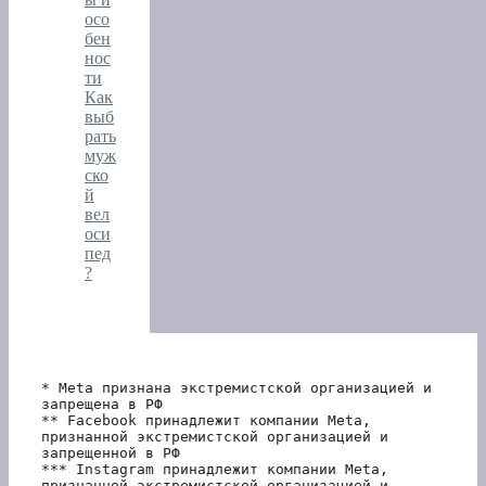
осо
бен
нос
ти
Как
выб
рать
муж
ско
й
вел
оси
пед
?
* Meta признана экстремистской организацией и 
запрещена в РФ
** Facebook принадлежит компании Meta, 
признанной экстремистской организацией и 
запрещенной в РФ
*** Instagram принадлежит компании Meta, 
признанной экстремистской организацией и 