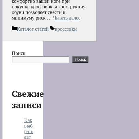
комфортно вашей ноге при
покупке кроссовок, а конструкция
обуви позволяет свести к
минимуму риск …
Читать далее
Рубрики
Метки
Каталог статей
кроссовки
Поиск
Поиск
Свежие
записи
Как
выб
рать
авт