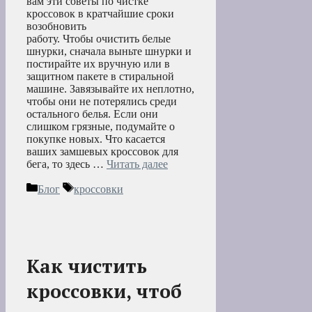
вам эти советы по чистке
кроссовок в кратчайшие сроки
возобновить
работу. Чтобы очистить белые
шнурки, сначала выньте шнурки и
постирайте их вручную или в
защитном пакете в стиральной
машине. Завязывайте их неплотно,
чтобы они не потерялись среди
остального белья. Если они
слишком грязные, подумайте о
покупке новых. Что касается
ваших замшевых кроссовок для
бега, то здесь …
Читать далее
Рубрики
Метки
Блог
кроссовки
Как чистить
кроссовки, чтоб