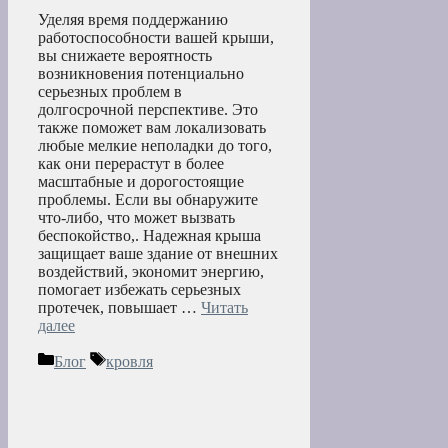
Уделяя время поддержанию
работоспособности вашей крыши,
вы снижаете вероятность
возникновения потенциально
серьезных проблем в
долгосрочной перспективе. Это
также поможет вам локализовать
любые мелкие неполадки до того,
как они перерастут в более
масштабные и дорогостоящие
проблемы. Если вы обнаружите
что-либо, что может вызвать
беспокойство,. Надежная крыша
защищает ваше здание от внешних
воздействий, экономит энергию,
помогает избежать серьезных
протечек, повышает …
Читать
далее
Рубрики
Метки
Блог
кровля