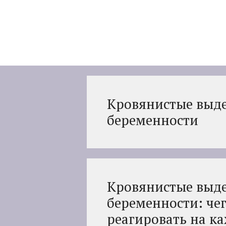
Перейти
к
содержимому
Кровянистые выде
беременности
Кровянистые выде
беременности: чег
реагировать на к