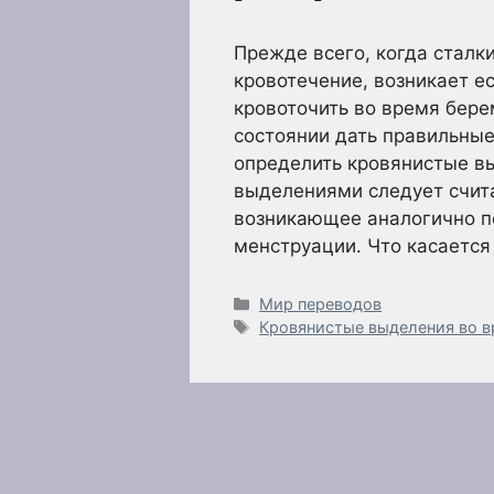
Прежде всего, когда сталк
кровотечение, возникает е
кровоточить во время бере
состоянии дать правильны
определить кровянистые в
выделениями следует счита
возникающее аналогично п
менструации. Что касается
Рубрики
Мир переводов
Метки
Кровянистые выделения во 