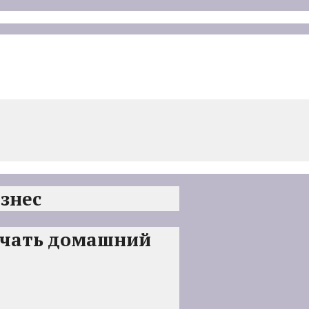
знес
начать домашний