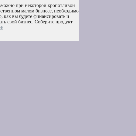
озможно при некоторой кропотливой
бственном малом бизнесе, необходимо
о, как вы будете финансировать и
ать свой бизнес. Соберите продукт
ее