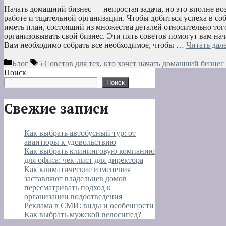
Начать домашний бизнес — непростая задача, но это вполне в
работе и тщательной организации. Чтобы добиться успеха в со
иметь план, состоящий из множества деталей относительно тог
организовывать свой бизнес. Эти пять советов помогут вам нач
Вам необходимо собрать все необходимое, чтобы …
Читать дал
Рубрики
Метки
Блог
5 Советов для тех
,
кто хочет начать домашний бизнес
Поиск
Поиск
Свежие записи
Как выбрать автобусный тур: от
авантюры к удовольствию
Как выбрать клининговую компанию
для офиса: чек-лист для директора
Как климатические изменения
заставляют владельцев домов
пересматривать подход к
организации водоотведения
Реклама в СМИ: виды и особенности
Как выбрать мужской велосипед?