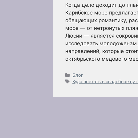
Когда дело доходит до пла
Карибское море предлагае
обещающих романтику, рас
море — от нетронутых пля
Люсии — является сокрови
исследовать молодоженам.
направлений, которые стои
октябрьского медового мес
Рубрики
Блог
Метки
Куда поехать в свадебное пу