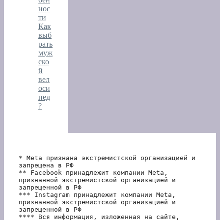
нос
ти
Как
выб
рать
муж
ско
й
вел
оси
пед
?
* Meta признана экстремистской организацией и 
запрещена в РФ
** Facebook принадлежит компании Meta, 
признанной экстремистской организацией и 
запрещенной в РФ
*** Instagram принадлежит компании Meta, 
признанной экстремистской организацией и 
запрещенной в РФ 
**** Вся информация, изложенная на сайте, 