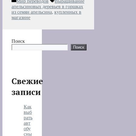
Рубрики
Метки
Мир переводов
Выращивание
апельсиновых деревьев в горшках
из семян апельсина
,
купленных в
магазине
Поиск
Поиск
Свежие
записи
Как
выб
рать
авт
обу
сны