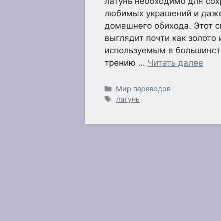
латунь необходимо для со
любимых украшений и даж
домашнего обихода. Этот с
выглядит почти как золото
используемым в большинст
трению …
Читать далее
Рубрики
Мир переводов
Метки
латунь