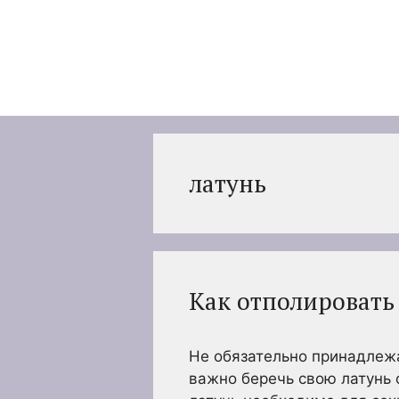
Перейти
к
содержимому
латунь
Как отполировать
Не обязательно принадлежат
важно беречь свою латунь 