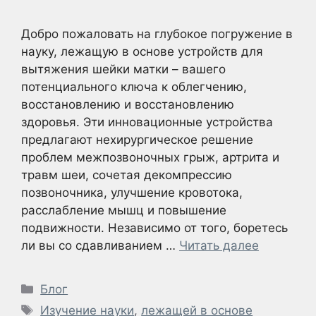
Добро пожаловать на глубокое погружение в
науку, лежащую в основе устройств для
вытяжения шейки матки – вашего
потенциального ключа к облегчению,
восстановлению и восстановлению
здоровья. Эти инновационные устройства
предлагают нехирургическое решение
проблем межпозвоночных грыж, артрита и
травм шеи, сочетая декомпрессию
позвоночника, улучшение кровотока,
расслабление мышц и повышение
подвижности. Независимо от того, боретесь
ли вы со сдавливанием …
Читать далее
Рубрики
Блог
Метки
Изучение науки
,
лежащей в основе