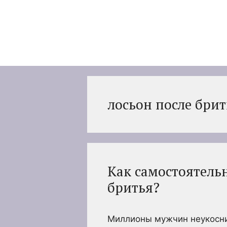
Перейти
к
содержимому
лосьон после брит
Как самостоятель
бритья?
Миллионы мужчин неукосни