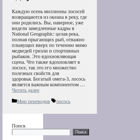
Каждую осень миллионы лососей
возвращаются из океана в реку, где
они родились. Вы, наверное, уже
видели замедленные кадры в
National Geographic: целая река,
полная прыгающих рыб, отважно
плывущих вверх по течению мимо
медведей гризли и спортивных
рыбаков. Это вдохновляющая
сцена. Что также вдохновляет в
лососе, так это его множество
полезных свойств для
здоровья. Богатый омега-3, лосось
является важным компонентом …
Читать далее
Рубрики
Метки
Мир переводов
лосось
Поиск
Поиск