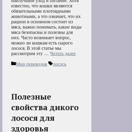
наилучший уход и питание. Хотя
известно, что кошки являются
обязательными плотоядными
животными, а это означает, что их
рацион в основном состоит из
мяса, важно понимать, какие виды
мяса безопасны и полезны для
них. Часто возникает вопрос,
можно ли кошкам есть сырого
лосося. В этой статье мы
рассмотрим эту …
Читать далее
Рубрики
Метки
Мир переводов
лосось
Полезные
свойства дикого
лосося для
здоровья