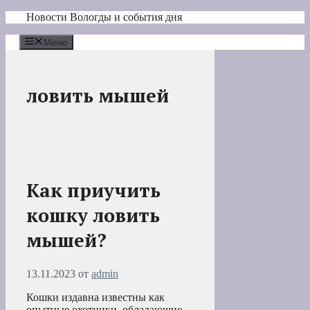
Перейти
Новости Вологды и события дня
к
содержимому
Меню
ловить мышей
Как приучить
кошку ловить
мышей?
13.11.2023
от
admin
Кошки издавна известны как
опытные охотники, обладающие