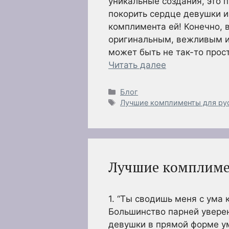
уникальные создания, это п
покорить сердце девушки из
комплимента ей! Конечно, 
оригинальным, вежливым и
может быть не так-то прос
Читать далее
Рубрики
Блог
Метки
Лучшие комплименты для ру
Лучшие комплиме
1. “Ты сводишь меня с ума 
Большинство парней уверен
девушки в прямой форме у