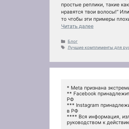
простые реплики, такие как
нравятся твои волосы!“ Или 
то чтобы эти примеры плох
Читать далее
Рубрики
Блог
Метки
Лучшие комплименты для ру
* Meta признана экстрем
** Facebook принадлежит
РФ
*** Instagram принадлеж
в РФ 
**** Вся информация, из
руководством к действи