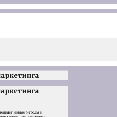
маркетинга
маркетинга
недряет новые методы и
лжны знать, что возможно