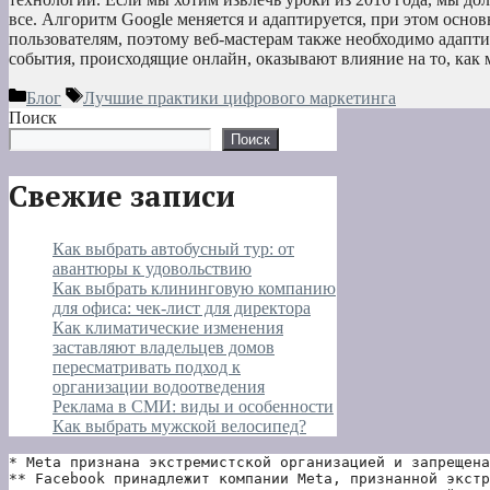
все. Алгоритм Google меняется и адаптируется, при этом осно
пользователям, поэтому веб-мастерам также необходимо адаптир
события, происходящие онлайн, оказывают влияние на то, ка
Рубрики
Метки
Блог
Лучшие практики цифрового маркетинга
Поиск
Поиск
Свежие записи
Как выбрать автобусный тур: от
авантюры к удовольствию
Как выбрать клининговую компанию
для офиса: чек-лист для директора
Как климатические изменения
заставляют владельцев домов
пересматривать подход к
организации водоотведения
Реклама в СМИ: виды и особенности
Как выбрать мужской велосипед?
* Meta признана экстремистской организацией и запрещена
** Facebook принадлежит компании Meta, признанной экстр