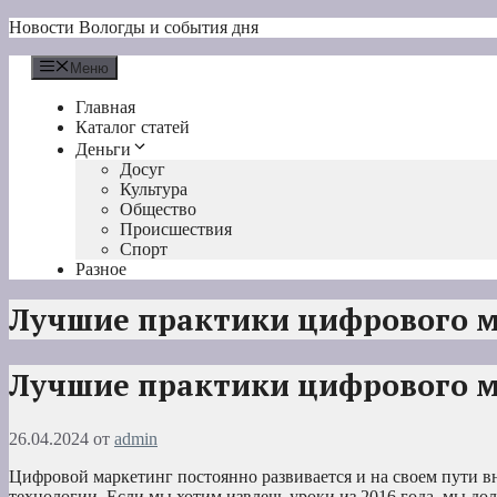
Перейти
Новости Вологды и события дня
к
содержимому
Меню
Главная
Каталог статей
Деньги
Досуг
Культура
Общество
Происшествия
Спорт
Разное
Лучшие практики цифрового 
Лучшие практики цифрового 
26.04.2024
от
admin
Цифровой маркетинг постоянно развивается и на своем пути в
технологии. Если мы хотим извлечь уроки из 2016 года, мы до