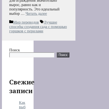
для ограждения значительно
вырос, равно как и
популярность. Это идеальный
выбор …
Читать далее
Рубрики
Метки
Мир переводов
Лучшие
способы создания сада с помощью
горшков с перилами
Поиск
Поиск
Свежие
записи
Как
выб