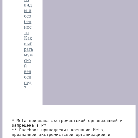
вид
ы и
осо
бен
нос
ти
Как
выб
рать
муж
ско
й
вел
оси
пед
?
* Meta признана экстремистской организацией и 
запрещена в РФ
** Facebook принадлежит компании Meta, 
признанной экстремистской организацией и 