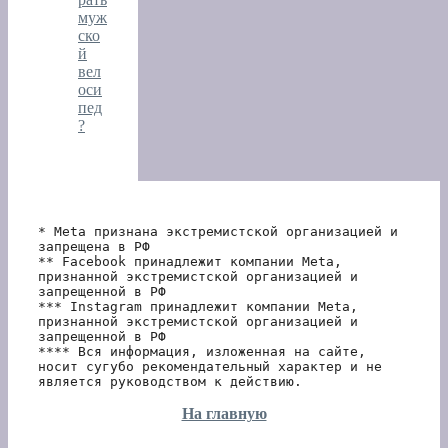
муж
ско
й
вел
оси
пед
?
* Meta признана экстремистской организацией и 
запрещена в РФ
** Facebook принадлежит компании Meta, 
признанной экстремистской организацией и 
запрещенной в РФ
*** Instagram принадлежит компании Meta, 
признанной экстремистской организацией и 
запрещенной в РФ 
**** Вся информация, изложенная на сайте, 
носит сугубо рекомендательный характер и не 
является руководством к действию.
На главную