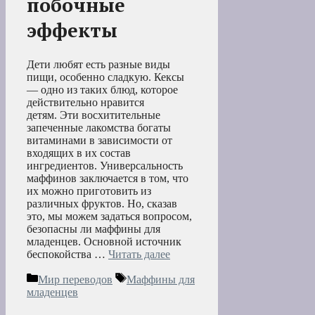
побочные
эффекты
Дети любят есть разные виды
пищи, особенно сладкую. Кексы
— одно из таких блюд, которое
действительно нравится
детям. Эти восхитительные
запеченные лакомства богаты
витаминами в зависимости от
входящих в их состав
ингредиентов. Универсальность
маффинов заключается в том, что
их можно приготовить из
различных фруктов. Но, сказав
это, мы можем задаться вопросом,
безопасны ли маффины для
младенцев. Основной источник
беспокойства …
Читать далее
Рубрики
Метки
Мир переводов
Маффины для
младенцев