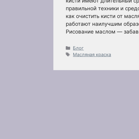
кисти имеют длительный ср
правильной техники и сред
как очистить кисти от масл
работают наилучшим образ
Рисование маслом — заба
Рубрики
Блог
Метки
Масляная краска