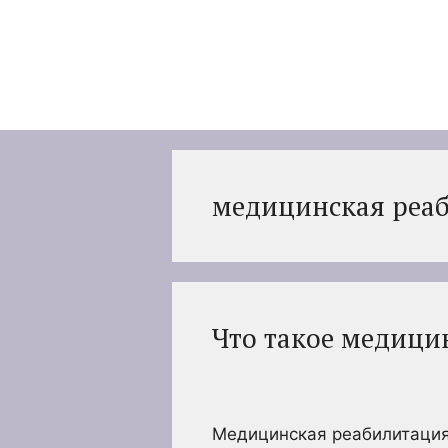
Перейти
к
содержимому
медицинская реа
Что такое медици
Медицинская реабилитация