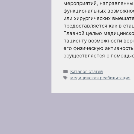
мероприятий, направленны
функциональных возможнос
или хирургических вмешат
предоставляется как в ста
Главной целью медицинско
пациенту возможности верн
его физическую активность
осуществляется с помощь
Рубрики
Каталог статей
Метки
медицинская реабилитация