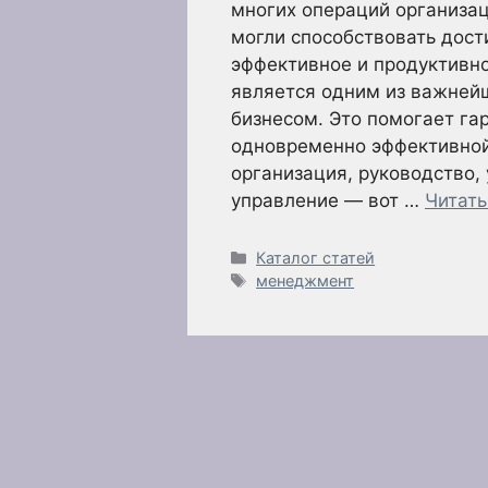
многих операций организац
могли способствовать дос
эффективное и продуктивн
является одним из важней
бизнесом. Это помогает га
одновременно эффективной 
организация, руководство,
управление — вот …
Читать
Рубрики
Каталог статей
Метки
менеджмент