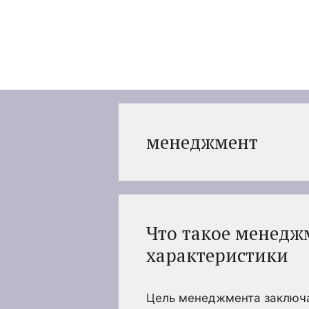
Перейти
к
содержимому
менеджмент
Что такое менедж
характеристики
Цель менеджмента заключа